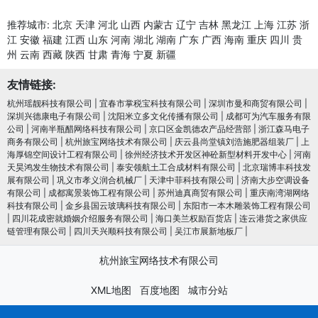
推荐城市:
北京
天津
河北
山西
内蒙古
辽宁
吉林
黑龙江
上海
江苏
浙
江
安徽
福建
江西
山东
河南
湖北
湖南
广东
广西
海南
重庆
四川
贵
州
云南
西藏
陕西
甘肃
青海
宁夏
新疆
友情链接:
杭州瑶靓科技有限公司
|
宜春市掌税宝科技有限公司
|
深圳市曼和商贸有限公司
|
深圳兴德康电子有限公司
|
沈阳米立多文化传播有限公司
|
成都可为汽车服务有限
公司
|
河南半瓶醋网络科技有限公司
|
京口区金凯德农产品经营部
|
浙江森马电子
商务有限公司
|
杭州旅宝网络技术有限公司
|
庆云县尚堂镇刘浩施肥器组装厂
|
上
海厚锦空间设计工程有限公司
|
徐州经济技术开发区神砼新型材料开发中心
|
河南
天昊鸿发生物技术有限公司
|
泰安领航土工合成材料有限公司
|
北京瑞博丰科技发
展有限公司
|
巩义市孝义润合机械厂
|
天津中菲科技有限公司
|
济南大步空调设备
有限公司
|
成都寓景装饰工程有限公司
|
苏州迪真商贸有限公司
|
重庆南湾湖网络
科技有限公司
|
金乡县国云玻璃科技有限公司
|
东阳市一本木雕装饰工程有限公司
|
四川花成密就婚姻介绍服务有限公司
|
海口美兰权励百货店
|
连云港货之家供应
链管理有限公司
|
四川天兴顺科技有限公司
|
吴江市展新地板厂
|
杭州旅宝网络技术有限公司
XML地图
百度地图
城市分站